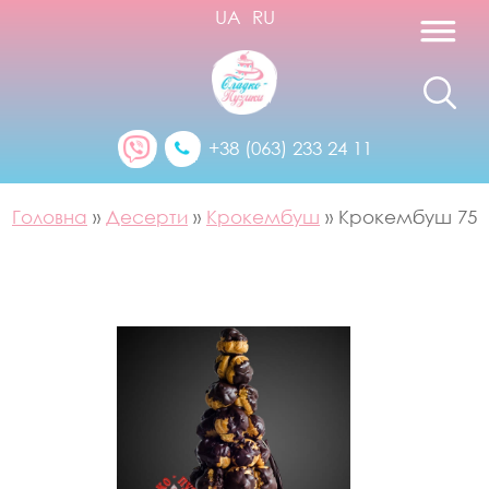
UA
RU
+38 (063) 233 24 11
Головна
»
Десерти
»
Крокембуш
»
Крокембуш 75