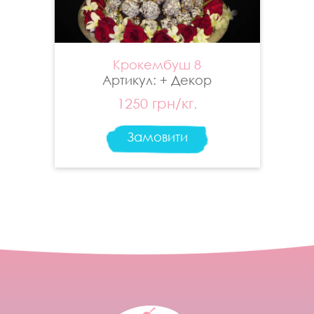
Крокембуш 8
Артикул: + Декор
1250 грн/кг.
Замовити