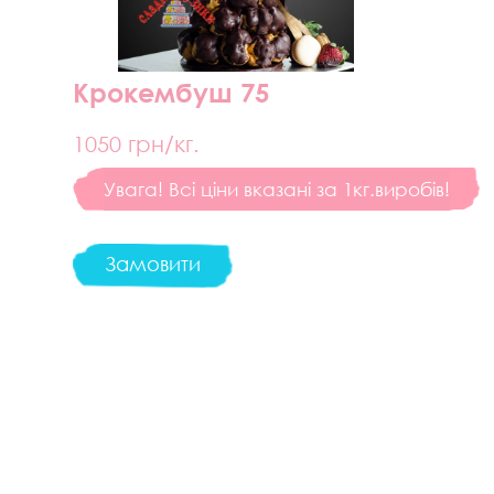
Крокембуш 75
1050
грн/кг.
Увага! Всі ціни вказані за 1кг.виробів!
Замовити