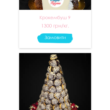
Крокембуш 9
1300 грн/кг.
Замовити