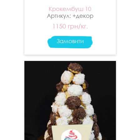
Крокембуш 10
Артикул: +декор
1150 грн/кг.
Замовити