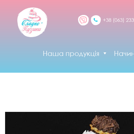
+38 (063) 233
Наша продукція
Начи