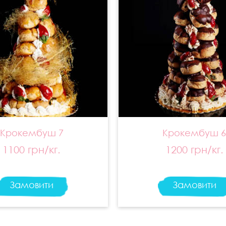
Крокембуш 7
Крокембуш 
1100 грн/кг.
1200 грн/кг.
Замовити
Замовити