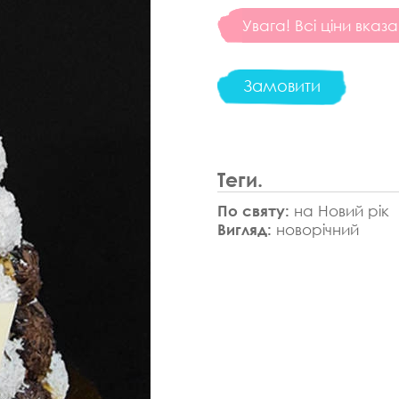
Увага! Всі ціни вказа
Замовити
Теги.
По святу:
на Новий рік
Вигляд:
новорічний