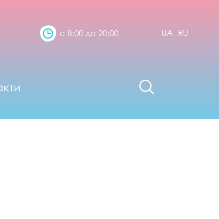
UA
RU
с 8:00 до 20:00
акти