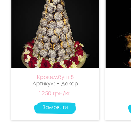
Крокембуш 8
Артикул: + Декор
1250 грн/кг.
Замовити