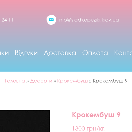
 24 11
info@sladkopuziki.kiev.ua
нки
Відгуки
Доставка
Оплата
Конт
Головна
»
Десерти
»
Крокембуш
»
Крокембуш 9
Крокембуш 9
1300
грн/кг.