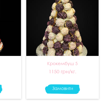
6
Крокембуш 5
1150 грн/кг.
Замовити