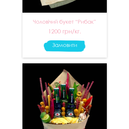
Чоловічий букет “Рибак”
1200 грн/кг.
Замовити