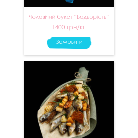
Чоловічий букет “Бадьорість”
1400 грн/кг.
Замовити