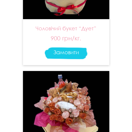
Чоловічий букет “Дует”
900 грн/кг.
Замовити