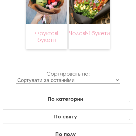
Фруктові
Чоловічі букети
букети
Сортировать по:
По категории
По святу
По полу