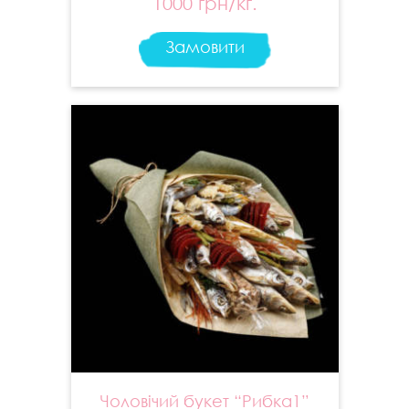
1000 грн/кг.
Замовити
Чоловічий букет “Рибка1”