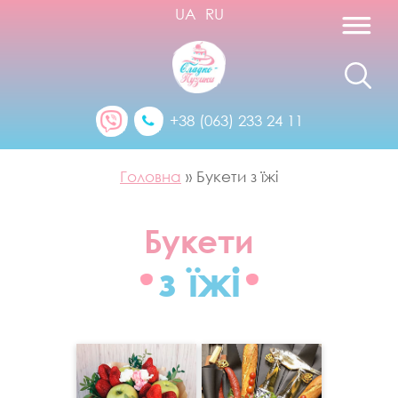
UA
RU
+38 (063) 233 24 11
Головна
»
Букети з їжі
Букети
з їжі