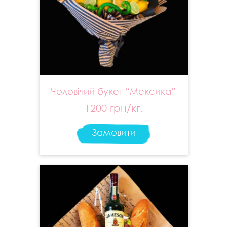
Чоловічий букет “Мексика”
1200 грн/кг.
Замовити