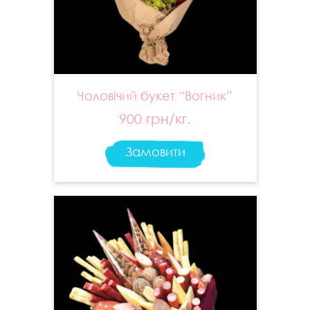
Чоловічий букет “Вогник”
900 грн/кг.
Замовити