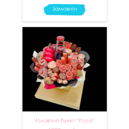
Замовити
Чоловічий букет “Роса”