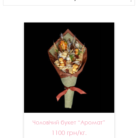
Чоловічий букет “Аромат”
1100 грн/кг.