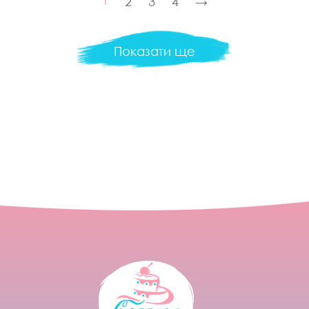
1
2
3
4
→
Показати ще