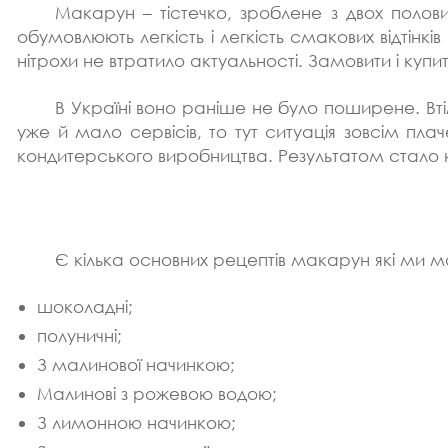
Макарун – тістечко, зроблене з двох полов
обумовлюють легкість і легкість смакових відтінкі
нітрохи не втратило актуальності. Замовити і купи
В Україні воно раніше не було поширене. Вті
уже й мало сервісів, то тут ситуація зовсім пл
кондитерського виробництва. Результатом стало на
Є кілька основних рецептів макарун які ми
шоколадні;
полуничні;
З малинової начинкою;
Малинові з рожевою водою;
З лимонною начинкою;