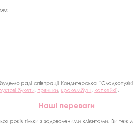
ою;
 будемо раді співпраці! Кондитерська “Сладкопузік
уктові букети
,
пряники
,
крокембуш
,
капкейкі
).
Наші переваги
 років тільки з задоволеними клієнтами. Ви теж м