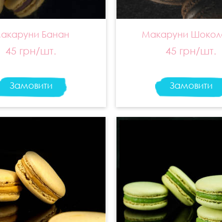
акаруни Банан
Макаруни Шокол
45 грн/шт.
45 грн/шт.
Замовити
Замовити