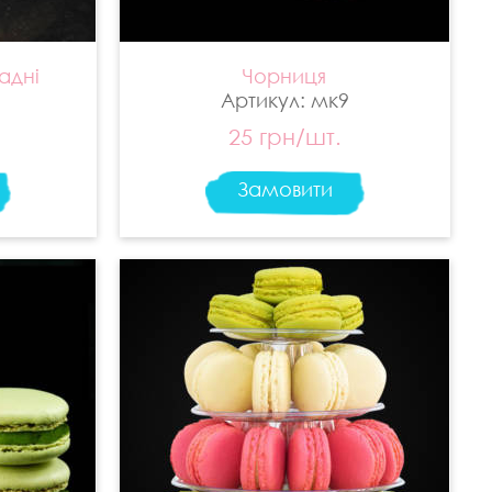
адні
Чорниця
Артикул: мк9
25 грн/шт.
Замовити