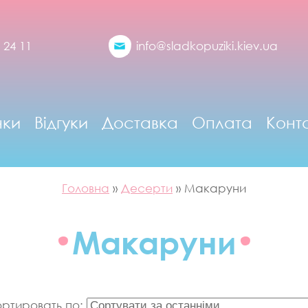
 24 11
info@sladkopuziki.kiev.ua
нки
Відгуки
Доставка
Оплата
Конт
Головна
»
Десерти
»
Макаруни
Макаруни
ртировать по: