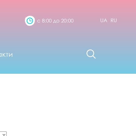
UA
RU
с 8:00 до 20:00
акти