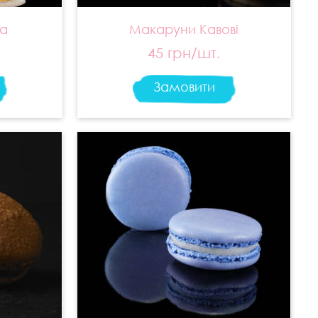
а
Макаруни Кавові
45 грн/шт.
Замовити