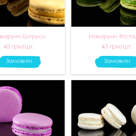
каруни Цитруси
Макаруни Фіста
45 грн/шт.
45 грн/шт.
Замовити
Замовити