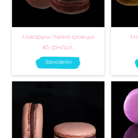
Макаруни Чайна троянда
Ма
45 грн/шт.
Замовити