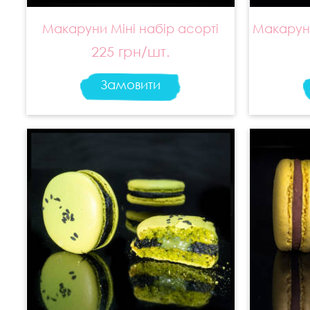
Макаруни Міні набір асорті
Макаруни
225 грн/шт.
Замовити