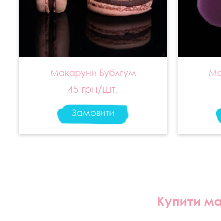
Макаруни Бублгум
Ма
45 грн/шт.
Замовити
Купити ма