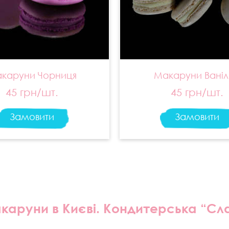
каруни Чорниця
Макаруни Ваніл
45 грн/шт.
45 грн/шт.
Замовити
Замовити
каруни в Києві. Кондитерська “Сла