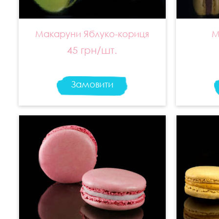
Макаруни Яблуко-кориця
М
45 грн/шт.
Замовити