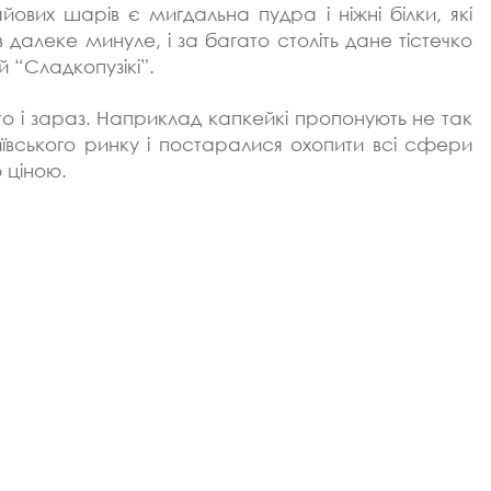
вих шарів є мигдальна пудра і ніжні білки, які
в далеке минуле, і за багато століть дане тістечко
й “Сладкопузікі”.
сто і зараз. Наприклад капкейкі пропонують не так
иївського ринку і постаралися охопити всі сфери
 ціною.