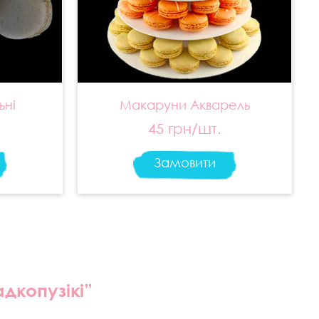
ьні
Макаруни Акварель
45 грн/шт.
Замовити
дкопузікі”