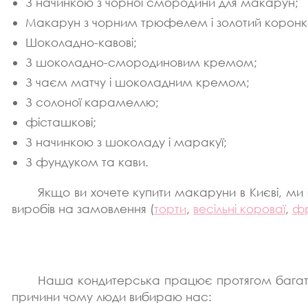
З начинкою з чорної смородини для макарун;
Макарун з чорним трюфелем і золотий коронк
Шоколадно-кавові;
З шоколадно-смородиновим кремом;
З чаєм матчу і шоколадним кремом;
З солоної карамеллю;
фісташкові;
З начинкою з шоколаду і маракуї;
З фундуком та кави.
Якщо ви хочете купити макаруни в Києві, ми
виробів на замовлення (
торти
,
весільні короваї
,
фр
Наша кондитерська працює протягом багатьох
причини чому люди вибираю нас: