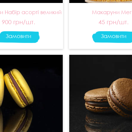
 Набір асорті великий
Макаруни Мег
900 грн/шт.
45 грн/шт.
Замовити
Замовити