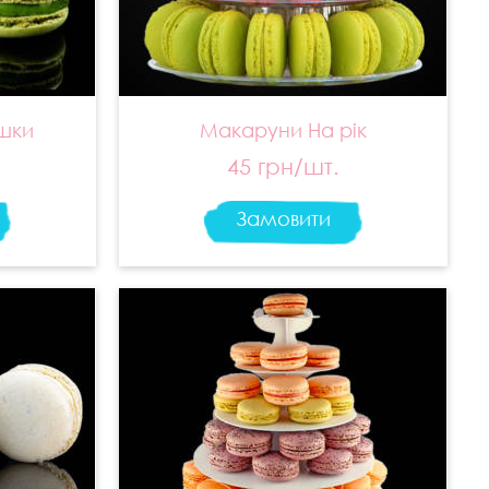
шки
Макаруни На рік
45 грн/шт.
Замовити