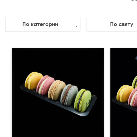
По категории
По святу