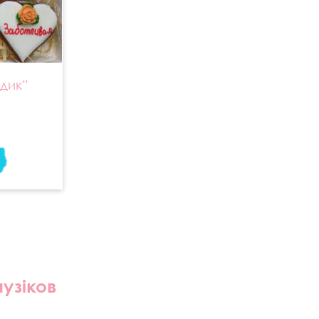
одик”
пузіков