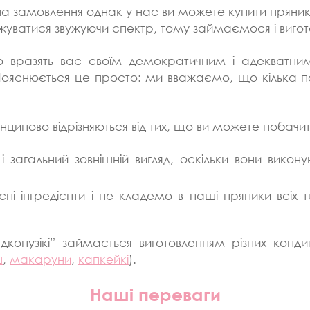
на замовлення однак у нас ви можете купити пряник
жуватися звужуючи спектр, тому займаємося і вигото
но вразять вас своїм демократичним і адекватн
снюється це просто: ми вважаємо, що кілька пості
ципово відрізняються від тих, що ви можете побачит
загальний зовнішній вигляд, оскільки вони викону
сні інгредієнти і не кладемо в наші пряники всіх 
копузікі” займається виготовленням різних конд
ш
,
макаруни
,
капкейкі
).
Наші переваги