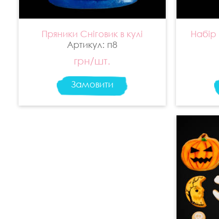
Пряники Сніговик в кулі
Набір
Артикул: п8
грн/шт.
Замовити