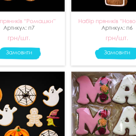
 пряників “Ромашки”
Набір пряників “Ново
Артикул: п7
Артикул: п6
грн/шт.
грн/шт.
Замовити
Замовити