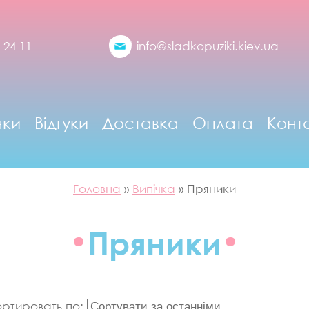
 24 11
info@sladkopuziki.kiev.ua
нки
Відгуки
Доставка
Оплата
Конт
Головна
»
Випічка
»
Пряники
Пряники
ртировать по: