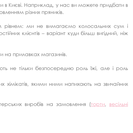
и в Києві. Наприклад, у нас ви можете придбати в
вленням різних пряників.
им рівнем: ми не вимагаємо колосальних сум і
йних клієнтів – варіант куди більш вигідний, ніж
и на прилавках магазинів.
ють не тільки безпосередню роль їжі, але і роль
тих хімікатів, якими ними напихають на звичайних
итерських виробів на замовлення (
торти
,
весільні