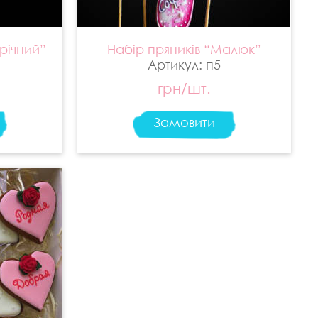
річний”
Набір пряників “Малюк”
Артикул: п5
грн/шт.
Замовити