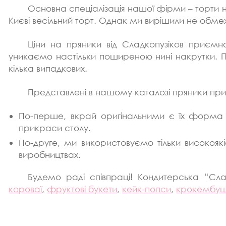
Основна спеціалізація нашої фірми – торти 
Києві весільний торт. Однак ми вирішили не обме
Ціни на пряники від Сладкопузіков приєм
уникаємо настільки поширеною нині накрутки. Поя
кілька випадкових.
Представлені в нашому каталозі пряники прин
По-перше, вкрай оригінальними є їх форма і 
прикраси столу.
По-друге, ми використовуємо тільки високоякі
виробництвах.
Будемо раді співпраці! Кондитерська “Слад
короваї
,
фруктові букети
,
кейк-попси
,
крокембу