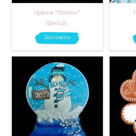
Пряник “Погони”
грн/шт.
Замовити