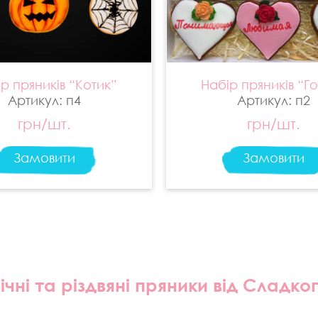
р пряників “Котик”
Набір пряників “Г
Артикул: п4
Артикул: п2
грн/шт.
грн/шт.
Замовити
Замовити
чні та різдвяні пряники від Сладко