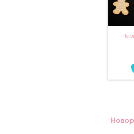
Набі
Новорі