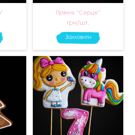
я”
Пряник “Серце”
грн/шт.
Замовити