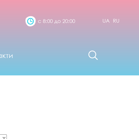
UA
RU
с 8:00 до 20:00
акти