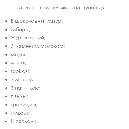
За рецептом виділяють наступні види:
В шоколадній глазурі;
імбирні;
Журавлинний;
З топленим молоком;
медові;
м’ятні;
горіхові;
З маком;
З начинкою;
північні;
традиційні;
тульські;
Шоколадні.