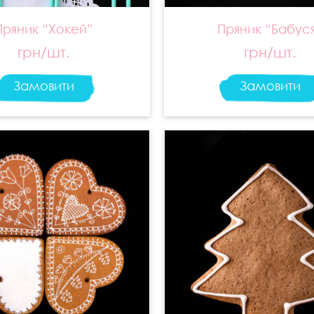
Пряник “Хокей”
Пряник “Бабус
грн/шт.
грн/шт.
Замовити
Замовити