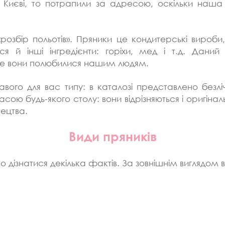
 в Києві, то потрапили за адресою, оскільки на
озбір польотів». Пряники це кондитерські вироби, 
 й інші інгредієнти: горіхи, мед і т.д. Даний
ме вони полюбилися нашим людям.
авого для вас типу: в каталозі представлено безлі
сою будь-якого столу: вони відрізняються і оригінал
ецтва.
Види пряників
 дізнатися декілька фактів. За зовнішнім виглядом в