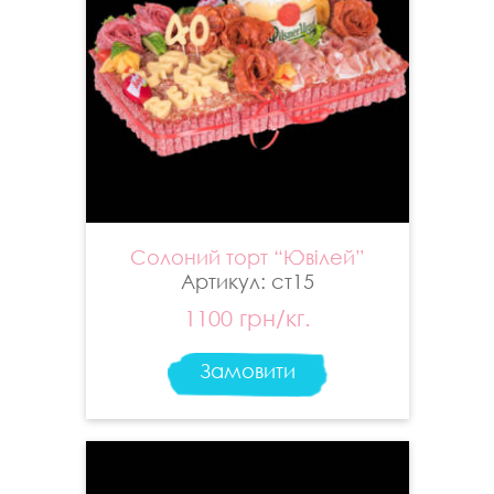
Солоний торт “Ювілей”
Артикул: ст15
1100 грн/кг.
Замовити