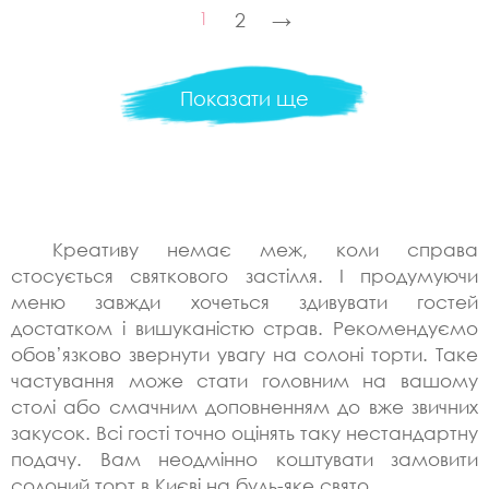
1
2
→
Показати ще
Креативу немає меж, коли справа
стосується святкового застілля. І продумуючи
меню завжди хочеться здивувати гостей
достатком і вишуканістю страв. Рекомендуємо
обов’язково звернути увагу на солоні торти. Таке
частування може стати головним на вашому
столі або смачним доповненням до вже звичних
закусок. Всі гості точно оцінять таку нестандартну
подачу. Вам неодмінно коштувати замовити
солоний торт в Києві на будь-яке свято.