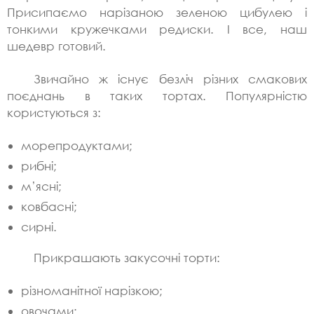
Присипаємо нарізаною зеленою цибулею і
тонкими кружечками редиски. І все, наш
шедевр готовий.
Звичайно ж існує безліч різних смакових
поєднань в таких тортах. Популярністю
користуються з:
морепродуктами;
рибні;
м’ясні;
ковбасні;
сирні.
Прикрашають закусочні торти:
різноманітної нарізкою;
овочами;