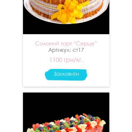
Солоний торт “Серце”
Артикул: ст17
1100 грн/кг.
Замовити