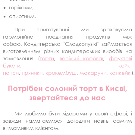
горіхами;
спиртним.
При приготуванні ми враховуємо
гармонійне поєднання продуктів між
собою. Кондитерська “Сладкопузікі” займається
виготовленням різних кондитерських виробів на
замовлення (
торти
,
весільні короваї
,
фруктові
букети
,
кейк-
попси
,
пряники
,
крокембуш
,
макаруни
,
капкейкі
).
Потрібен солоний торт в Києві,
звертайтеся до нас
Ми любимо бути лідерами у своїй сфері, і
завжди намагаємося догодити навіть самим
вимогливим клієнтам.