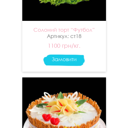
Солоний торт “Футбол”
Артикул: ст18
1100 грн/кг.
Замовити