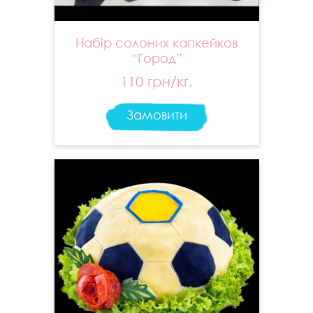
Набір солоних капкейков
“Город”
110 грн/кг.
Замовити