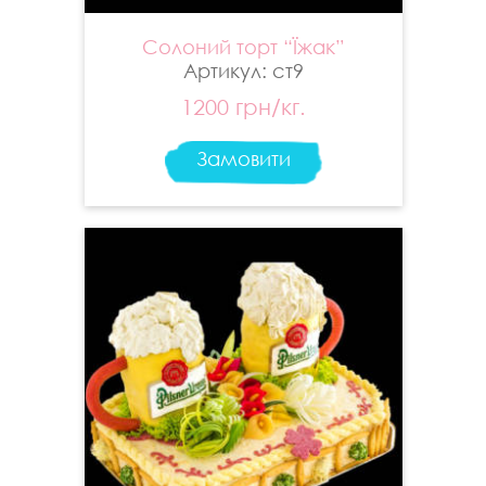
Солоний торт “Їжак”
Артикул: ст9
1200 грн/кг.
Замовити