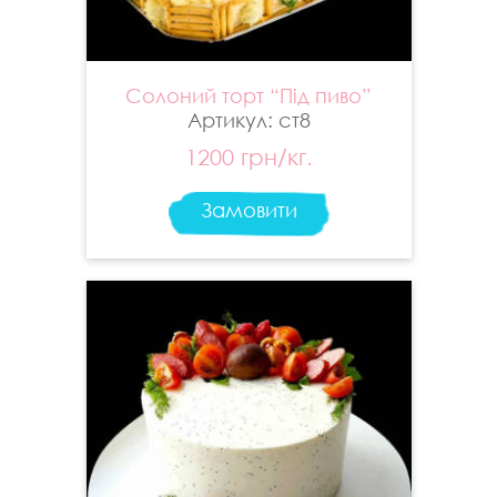
Солоний торт “Під пиво”
Артикул: ст8
1200 грн/кг.
Замовити