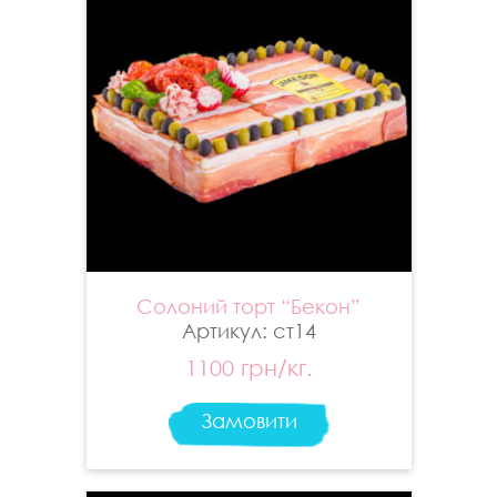
Солоний торт “Бекон”
Артикул: ст14
1100 грн/кг.
Замовити