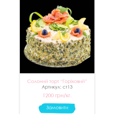
Солоний торт “Горіховий”
Артикул: ст13
1200 грн/кг.
Замовити