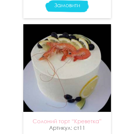
Замовити
Солоний торт “Креветка”
Артикул: ст11