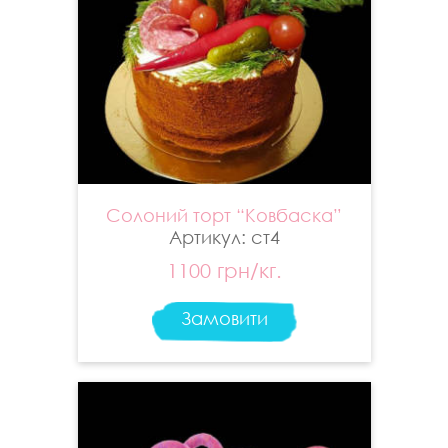
Солоний торт “Ковбаска”
Артикул: ст4
1100 грн/кг.
Замовити