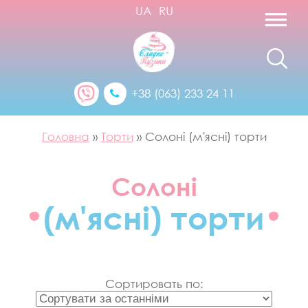
UA
RU
+38 (063) 233 24 11
Головна
»
Торти
»
Солоні (м'ясні) торти
Солоні
(м'ясні) торти
Сортировать по: