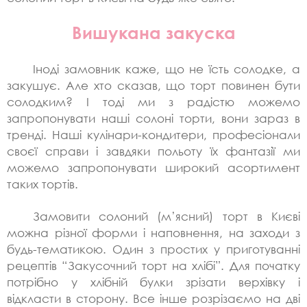
Вишукана закуска
Іноді замовник каже, що не їсть солодке, а
закушує. Але хто сказав, що торт повинен бути
солодким? І тоді ми з радістю можемо
запропонувати наші солоні торти, вони зараз в
тренді. Наші кулінари-кондитери, професіонали
своєї справи і завдяки польоту їх фантазії ми
можемо запропонувати широкий асортимент
таких тортів.
Замовити солоний (м’ясний) торт в Києві
можна різної форми і наповнення, на заходи з
будь-тематикою. Один з простих у приготуванні
рецептів “Закусочний торт на хлібі”. Для початку
потрібно у хлібній булки зрізати верхівку і
відкласти в сторону. Все інше розрізаємо на дві