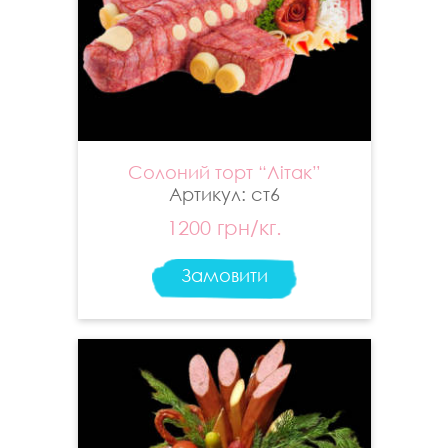
Солоний торт “Літак”
Артикул: ст6
1200 грн/кг.
Замовити