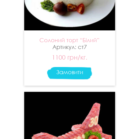
Солоний торт “Білий”
Артикул: ст7
1100 грн/кг.
Замовити