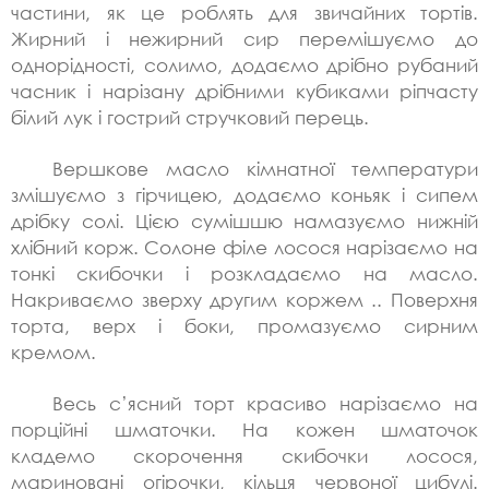
частини, як це роблять для звичайних тортів.
Жирний і нежирний сир перемішуємо до
однорідності, солимо, додаємо дрібно рубаний
часник і нарізану дрібними кубиками ріпчасту
білий лук і гострий стручковий перець.
Вершкове масло кімнатної температури
змішуємо з гірчицею, додаємо коньяк і сипем
дрібку солі. Цією сумішшю намазуємо нижній
хлібний корж. Солоне філе лосося нарізаємо на
тонкі скибочки і розкладаємо на масло.
Накриваємо зверху другим коржем .. Поверхня
торта, верх і боки, промазуємо сирним
кремом.
Весь с’ясний торт красиво нарізаємо на
порційні шматочки. На кожен шматочок
кладемо скорочення скибочки лосося,
мариновані огірочки, кільця червоної цибулі.