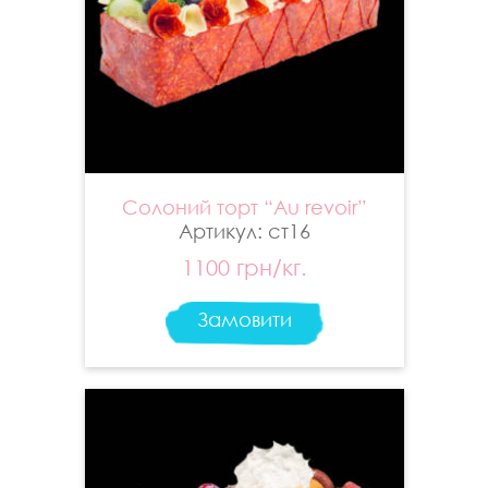
Солоний торт “Аu revoir”
Артикул: ст16
1100 грн/кг.
Замовити