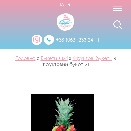
UA
RU
+38 (063) 233 24 11
Головна
»
Букети з їжі
»
Фруктові букети
»
Фруктовий букет 21