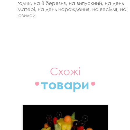
годик, на 8 березня, на випускний, на день
матері, на день нарождения, на весілля, на
ювилей
Схожі
товари