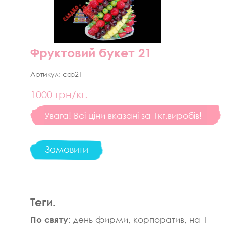
Фруктовий букет 21
Артикул:
сф21
1000
грн/кг.
Увага! Всі ціни вказані за 1кг.виробів!
Замовити
Теги.
По святу:
день фирми, корпоратив, на 1