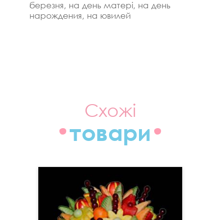
березня, на день матері, на день
нарождения, на ювилей
Схожі
товари