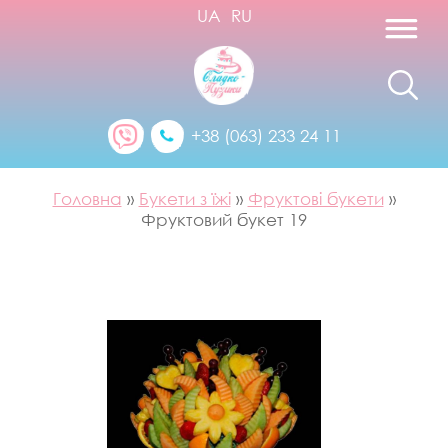
UA
RU
+38 (063) 233 24 11
Головна
»
Букети з їжі
»
Фруктові букети
»
Фруктовий букет 19