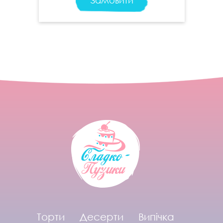
Замовити
Торти
Десерти
Випічка