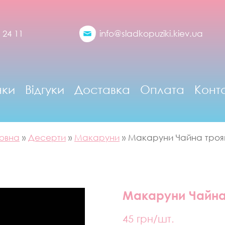
 24 11
info@sladkopuziki.kiev.ua
нки
Відгуки
Доставка
Оплата
Конт
овна
»
Десерти
»
Макаруни
»
Макаруни Чайна троя
Макаруни Чайна
45
грн/шт.