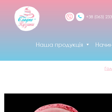
+38 (063) 233
Наша продукція
Начи
Гол