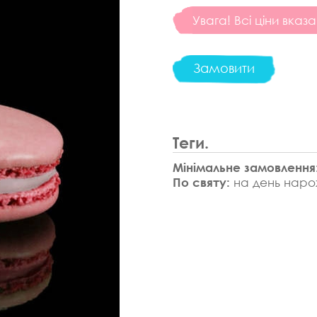
Увага! Всі ціни вказа
Замовити
Теги.
Мінімальне замовлення
По святу:
на день наро