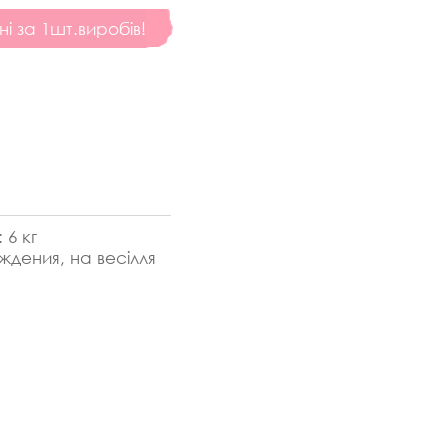
ні за 1шт.виробів!
:
6 кг
ждения, на весілля