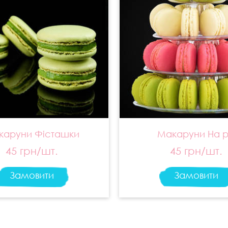
каруни Фісташки
Макаруни На р
45 грн/шт.
45 грн/шт.
Замовити
Замовити