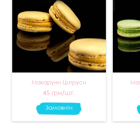
Макаруни Цитруси
Ма
45 грн/шт.
Замовити