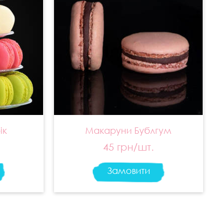
ік
Макаруни Бублгум
45 грн/шт.
Замовити