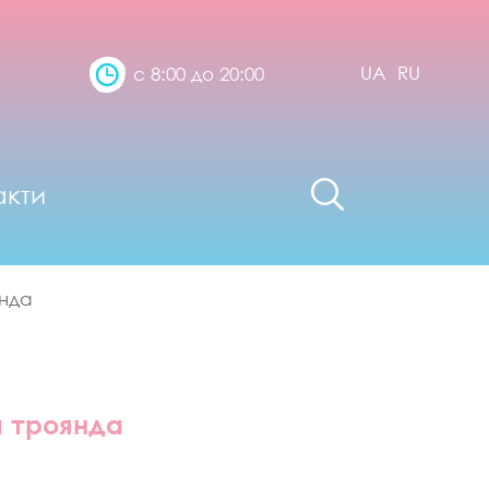
UA
RU
с 8:00 до 20:00
акти
нда
 троянда