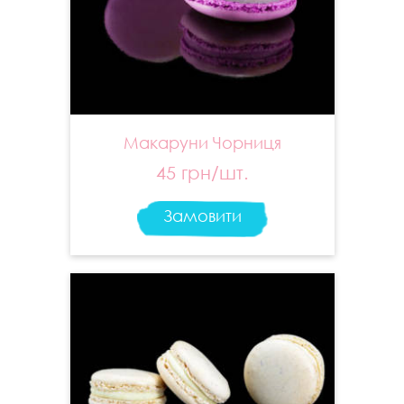
Макаруни Чорниця
45 грн/шт.
Замовити