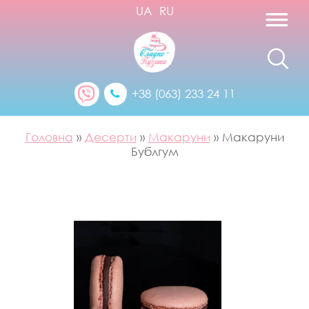
UA
RU
+38 (063) 233 24 11
Головна
»
Десерти
»
Макаруни
»
Макаруни
Бублгум