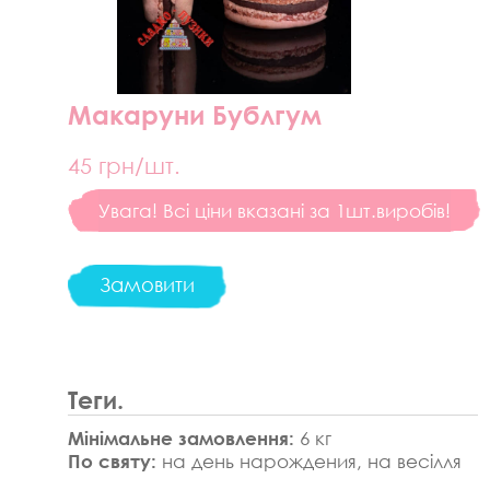
Макаруни Бублгум
45
грн/шт.
Увага! Всі ціни вказані за 1шт.виробів!
Замовити
Теги.
Мінімальне замовлення:
6 кг
По святу:
на день нарождения, на весілля