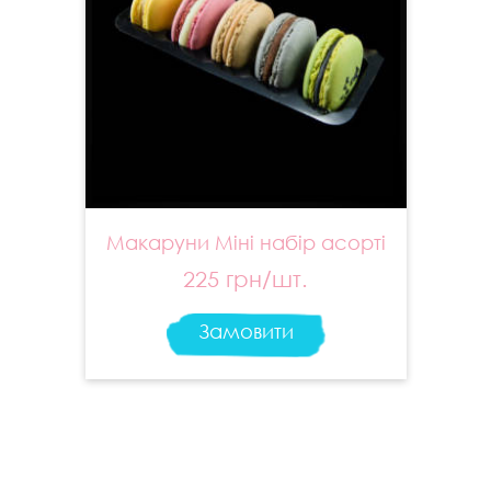
Макаруни Міні набір асорті
225 грн/шт.
Замовити