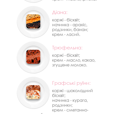
Діана:
коржі - бісквіт;
начинка - арахіс,
родзинки, банан;
крем - ласий.
Трюфельна:
коржі - бісквіт;
крем - масло, какао,
згущене молоко.
Графські руїни:
коржі - шоколадний
бісквіт;
начинка - курага,
родзинки;
крем - сметанно-