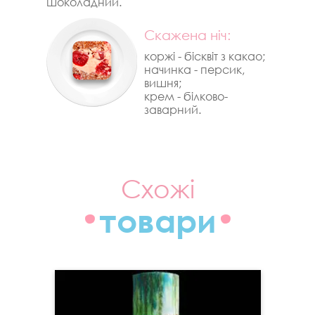
шоколадний.
Cкажена ніч:
коржі - бісквіт з какао;
начинка - персик,
вишня;
крем - білково-
заварний.
Схожі
товари