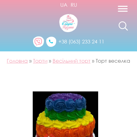
UA
RU
+38 (063) 233 24 11
Головна
»
Торти
»
Весільний торт
»
Торт веселка