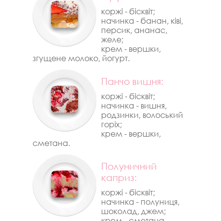
коржі - бісквіт;
начинка - банан, ківі,
персик, ананас,
желе;
крем - вершки,
згущене молоко, йогурт.
Панчо вишня:
коржі - бісквіт;
начинка - вишня,
родзинки, волоський
горіх;
крем - вершки,
сметана.
Полуничний
каприз:
коржі - бісквіт;
начинка - полуниця,
шоколад, джем;
крем - сметана,