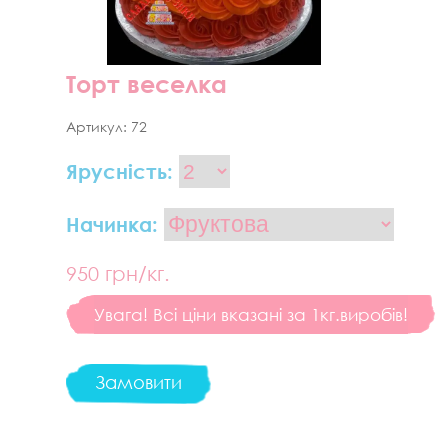
Торт веселка
Артикул:
72
Ярусність:
Начинка:
950
грн/кг.
Увага! Всі ціни вказані за 1кг.виробів!
Замовити