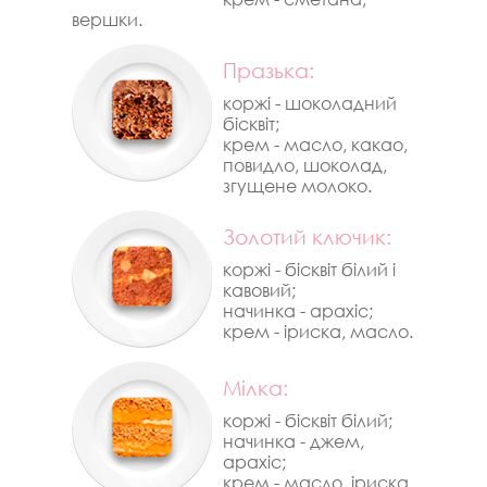
вершки.
Празька:
коржі - шоколадний
бісквіт;
крем - масло, какао,
повидло, шоколад,
згущене молоко.
Золотий ключик:
коржі - бісквіт білий і
кавовий;
начинка - арахіс;
крем - іриска, масло.
Мілка:
коржі - бісквіт білий;
начинка - джем,
арахіс;
крем - масло, іриска.