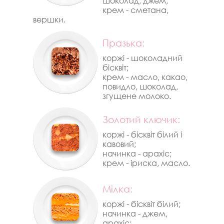
шоколад, джем;
крем - сметана,
вершки.
Празька:
коржі - шоколадний
бісквіт;
крем - масло, какао,
повидло, шоколад,
згущене молоко.
Золотий ключик:
коржі - бісквіт білий і
кавовий;
начинка - арахіс;
крем - іриска, масло.
Мілка:
коржі - бісквіт білий;
начинка - джем,
арахіс;