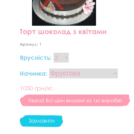
Торт шоколад з квітами
Артикул:
1
Ярусність:
Начинка:
1050
грн/кг.
Увага! Всі ціни вказані за 1кг.виробів!
Замовити