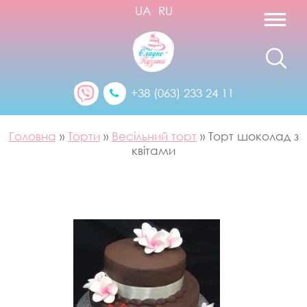
UA
RU
+38 (063) 233 24 11
Головна
»
Торти
»
Весільний торт
»
Торт шоколад з
квітами