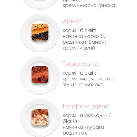
крем - масло, іриска.
Діана:
коржі - бісквіт;
начинка - арахіс,
родзинки, банан;
крем - ласий.
Трюфельна:
коржі - бісквіт;
крем - масло, какао,
згущене молоко.
Графські руїни:
коржі - шоколадний
бісквіт;
начинка - курага,
родзинки;