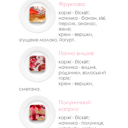
Фруктова:
коржі - бісквіт;
начинка - банан, ківі,
персик, ананас,
желе;
крем - вершки,
згущене молоко, йогурт.
Панчо вишня:
коржі - бісквіт;
начинка - вишня,
родзинки, волоський
горіх;
крем - вершки,
сметана.
Полуничний
каприз:
коржі - бісквіт;
начинка - полуниця,