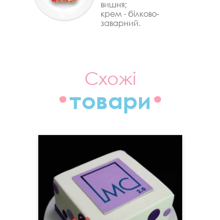
вишня;
крем - білково-
заварний.
Схожі
товари