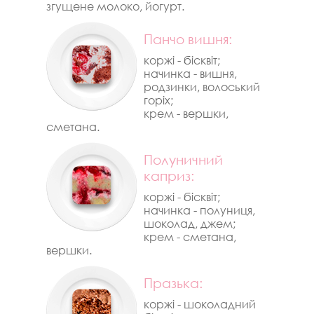
згущене молоко, йогурт.
Панчо вишня:
коржі - бісквіт;
начинка - вишня,
родзинки, волоський
горіх;
крем - вершки,
сметана.
Полуничний
каприз:
коржі - бісквіт;
начинка - полуниця,
шоколад, джем;
крем - сметана,
вершки.
Празька:
коржі - шоколадний