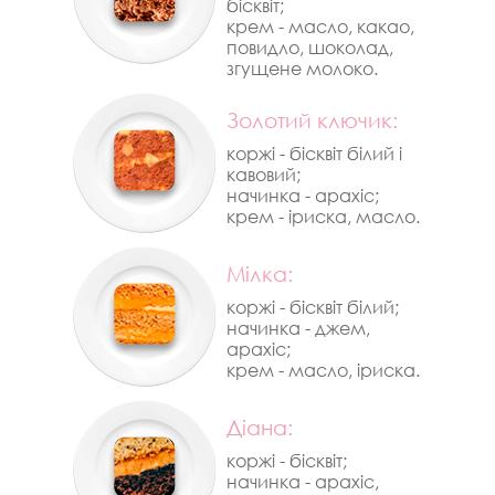
бісквіт;
крем - масло, какао,
повидло, шоколад,
згущене молоко.
Золотий ключик:
коржі - бісквіт білий і
кавовий;
начинка - арахіс;
крем - іриска, масло.
Мілка:
коржі - бісквіт білий;
начинка - джем,
арахіс;
крем - масло, іриска.
Діана:
коржі - бісквіт;
начинка - арахіс,