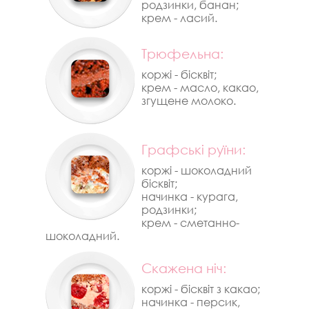
родзинки, банан;
крем - ласий.
Трюфельна:
коржі - бісквіт;
крем - масло, какао,
згущене молоко.
Графські руїни:
коржі - шоколадний
бісквіт;
начинка - курага,
родзинки;
крем - сметанно-
шоколадний.
Cкажена ніч:
коржі - бісквіт з какао;
начинка - персик,