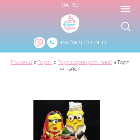
UA
RU
+38 (063) 233 24 11
Головна
»
Торти
»
Торт корпоративний
»
Торт
міньйон