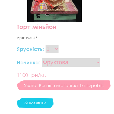
Торт міньйон
Артикул:
46
Ярусність:
Начинка:
1100
грн/кг.
Увага! Всі ціни вказані за 1кг.виробів!
Замовити