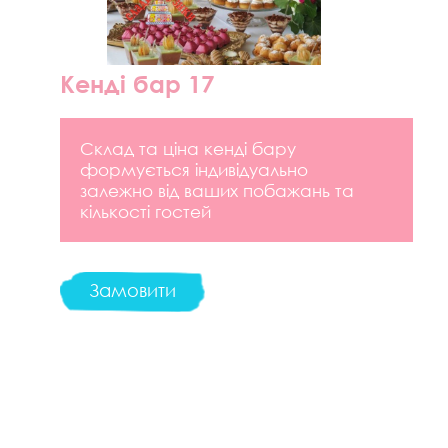
Кенді бар 17
Склад та ціна кенді бару
формується індивідуально
залежно від ваших побажань та
кількості гостей
Замовити