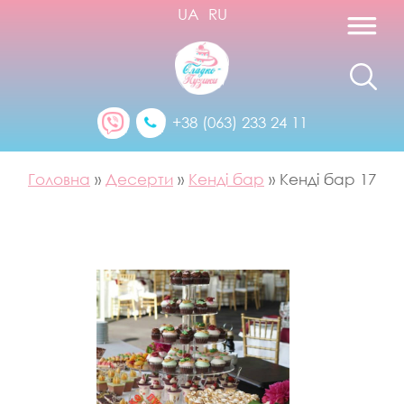
UA
RU
+38 (063) 233 24 11
Головна
»
Десерти
»
Кенді бар
»
Кенді бар 17