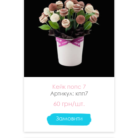
Кейк попс 7
Артикул: кпп7
60 грн/шт.
Замовити