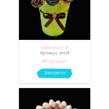
Кейк попс 9
Артикул: кпп9
40 грн/шт.
Замовити