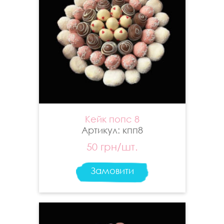
Кейк попс 8
Артикул: кпп8
50 грн/шт.
Замовити