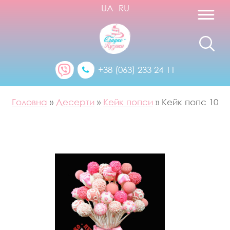
UA
RU
+38 (063) 233 24 11
Головна
»
Десерти
»
Кейк попси
»
Кейк попс 10