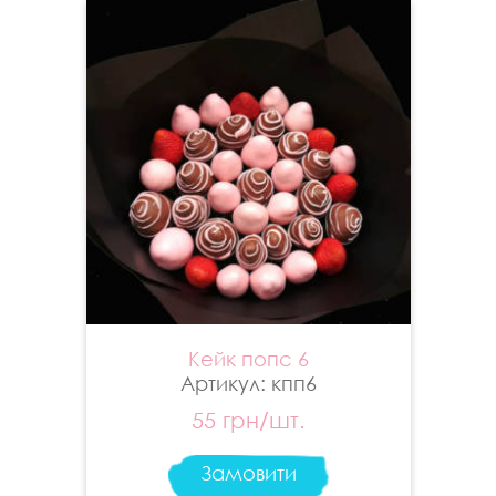
Кейк попс 6
Артикул: кпп6
55 грн/шт.
Замовити