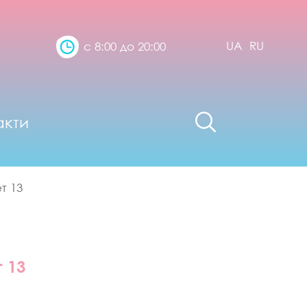
UA
RU
с 8:00 до 20:00
акти
т 13
 13