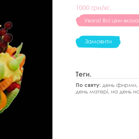
1000
грн/кг.
Увага! Всі ціни вказа
Замовити
Теги.
По святу:
день фирми, к
день матері, на день н