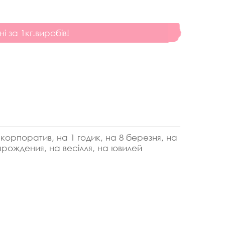
ні за 1кг.виробів!
орпоратив, на 1 годик, на 8 березня, на
арождения, на весілля, на ювилей