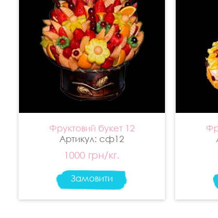
Фруктовий букет 12
Фр
Артикул: сф12
1000 грн/кг.
Замовити