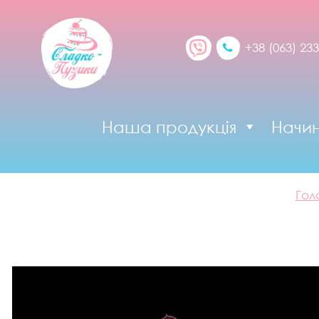
+38 (063) 233
Наша продукція
Начи
Гол