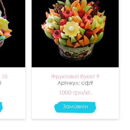
 10
Фруктовий букет 9
0
Артикул: сф9
1000 грн/кг.
Замовити