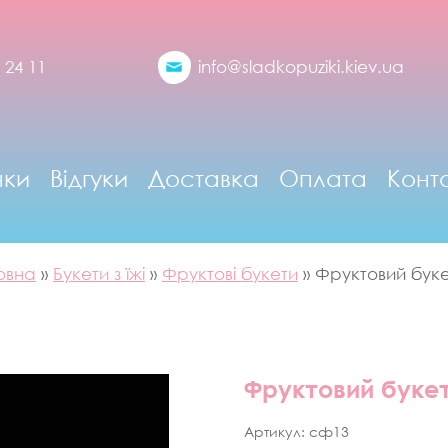
 24 11
info@sladkopuziki.kiev.ua
нки
Відгуки
Доставка
Оплата
Конт
овна
»
Букети з їжі
»
Фруктові букети
»
Фруктовий буке
Фруктовий букет
Артикул:
сф13