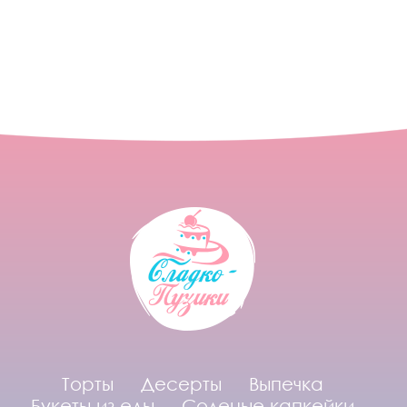
Торты
Десерты
Выпечка
Букеты из еды
Соленые капкейки