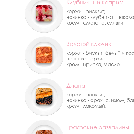
Клубничный каприз:
коржи - бисквит;
начинка - клубника, шокола
крем - сметана, сливки.
Золотой ключик:
коржи - бисквит белый и к
начинка - архис;
крем - ириска, масло.
Диана:
коржи - бисквит;
начинка - арахис, изюм, ба
крем - лакомый.
Графские развалины: