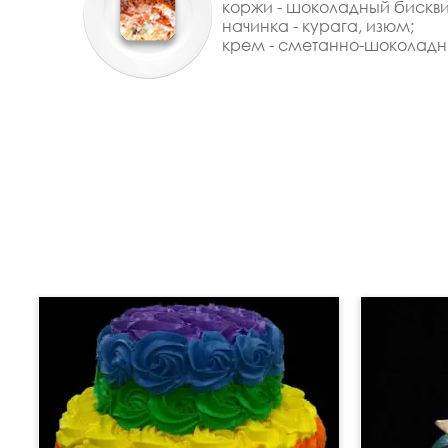
коржи - шоколадный бискви
начинка - курага, изюм;
крем - сметанно-шоколадн