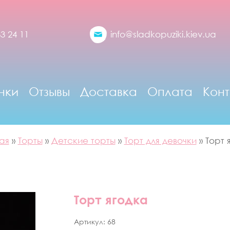
33 24 11
info@sladkopuziki.kiev.ua
нки
Отзывы
Доставка
Оплата
Конт
ая
»
Торты
»
Детские торты
»
Торт для девочки
»
Торт 
Торт ягодка
Артикул:
68