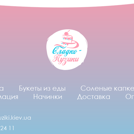
а
Букеты из еды
Соленые капк
мация
Начинки
Доставка
О
ziki.kiev.ua
 24 11