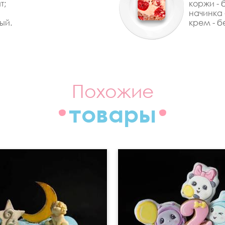
т;
коржи - 
начинка 
ый.
крем - б
Похожие
товары