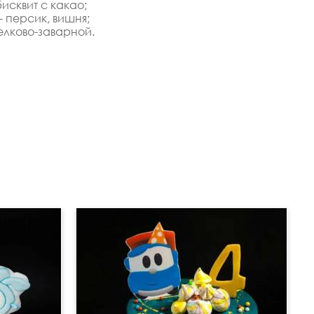
бисквит с какао;
- персик, вишня;
елково-заварной.