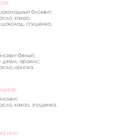
ая:
шоколадный бисквит;
асло, какао,
 шоколад, сгущенка.
бисквит белый;
- джем, арахис;
асло, ириска.
ьная:
бисквит;
асло, какао, згущенка.
а нич: