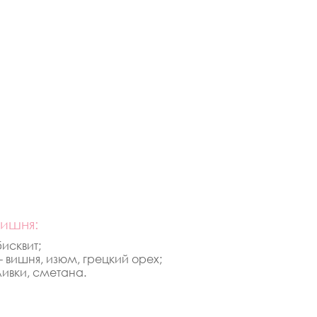
вишня:
бисквит;
- вишня, изюм, грецкий орех;
ливки, сметана.