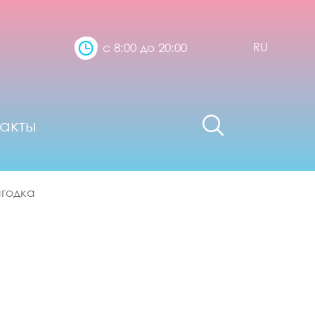
RU
с 8:00 до 20:00
акты
ягодка