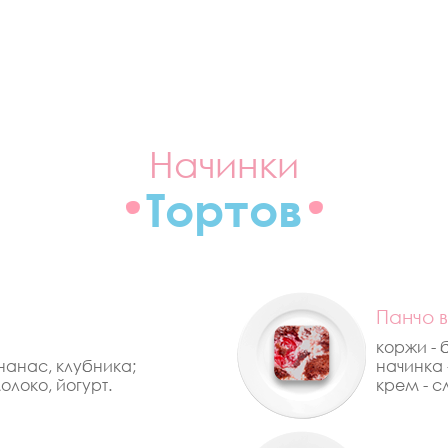
Начинки
Тортов
Панчо 
коржи - 
нанас, клубника;
начинка 
олоко, йогурт.
крем - с