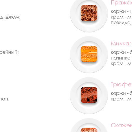
Пражск
коржи - 
д, джем;
крем - м
повидло,
Милка:
офейный;
коржи - 
начинка 
крем - м
Трюфел
коржи - 
нан;
крем - м
Cкажен