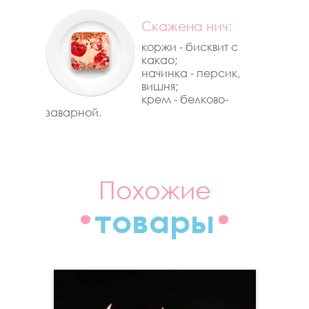
Cкажена нич:
коржи - бисквит с
какао;
начинка - персик,
вишня;
крем - белково-
заварной.
Похожие
товары