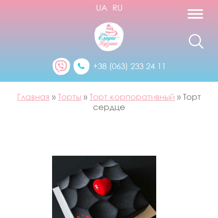
UA
RU
+38 (063) 233 24 11
Главная
»
Торты
»
Торт корпоративный
»
Торт
сердце