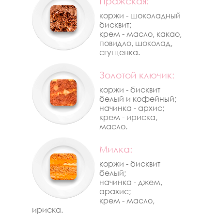
Пражская:
коржи - шоколадный
бисквит;
крем - масло, какао,
повидло, шоколад,
сгущенка.
Золотой ключик:
коржи - бисквит
белый и кофейный;
начинка - архис;
крем - ириска,
масло.
Милка:
коржи - бисквит
белый;
начинка - джем,
арахис;
крем - масло,
ириска.