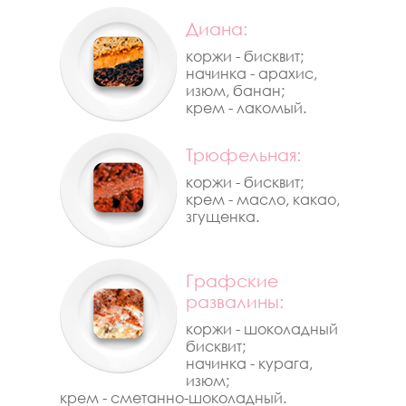
Диана:
коржи - бисквит;
начинка - арахис,
изюм, банан;
крем - лакомый.
Трюфельная:
коржи - бисквит;
крем - масло, какао,
згущенка.
Графские
развалины:
коржи - шоколадный
бисквит;
начинка - курага,
изюм;
крем - сметанно-шоколадный.