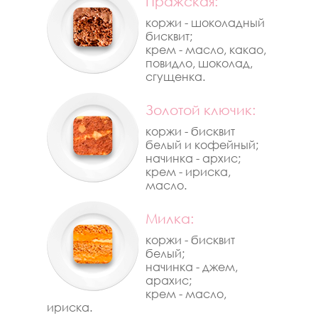
Пражская:
коржи - шоколадный
бисквит;
крем - масло, какао,
повидло, шоколад,
сгущенка.
Золотой ключик:
коржи - бисквит
белый и кофейный;
начинка - архис;
крем - ириска,
масло.
Милка:
коржи - бисквит
белый;
начинка - джем,
арахис;
крем - масло,
ириска.