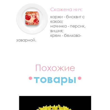
Cкажена нич:
коржи - бисквит с
какао;
начинка - персик,
вишня;
крем - белково-
заварной.
Похожие
товары