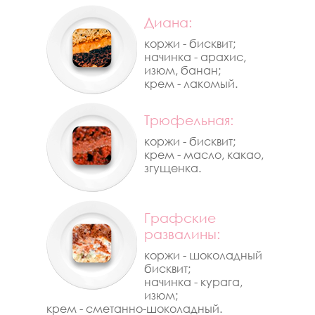
Диана:
коржи - бисквит;
начинка - арахис,
изюм, банан;
крем - лакомый.
Трюфельная:
коржи - бисквит;
крем - масло, какао,
згущенка.
Графские
развалины:
коржи - шоколадный
бисквит;
начинка - курага,
изюм;
крем - сметанно-шоколадный.