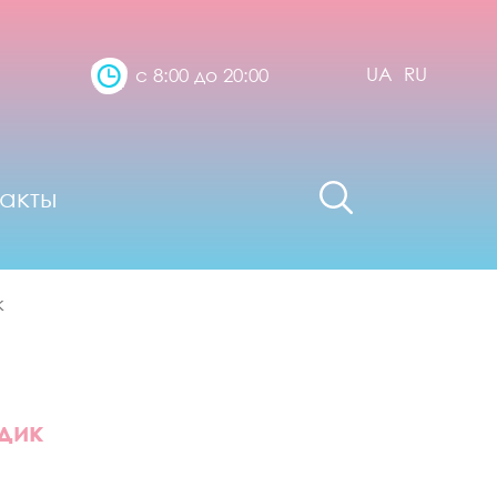
UA
RU
с 8:00 до 20:00
акты
к
дик