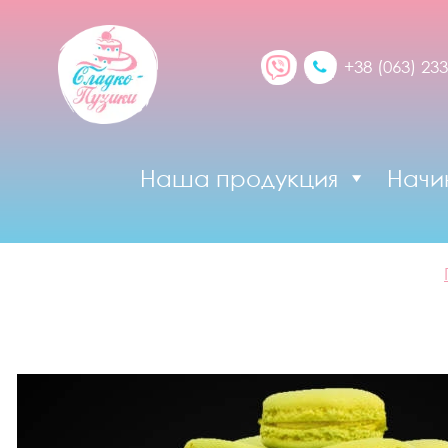
+38 (063) 233
Наша продукция
Начи