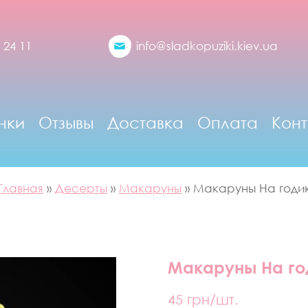
 24 11
info@sladkopuziki.kiev.ua
нки
Отзывы
Доставка
Оплата
Конт
Главная
»
Десерты
»
Макаруны
»
Макаруны На годи
Макаруны На го
45
грн/шт.