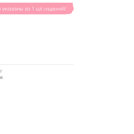
указаны за 1 шт.изделий!
г
ик