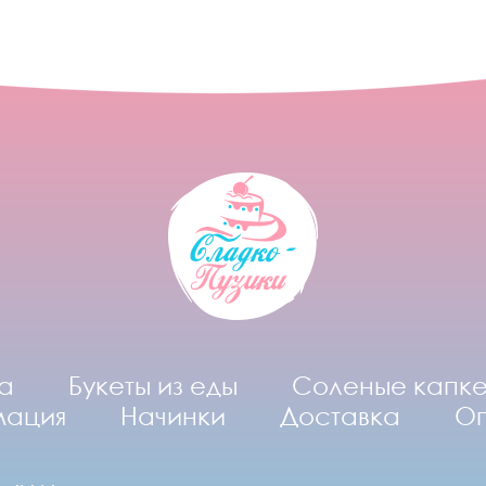
а
Букеты из еды
Соленые капк
мация
Начинки
Доставка
О