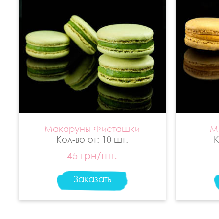
Макаруны Фисташки
М
Кол-во от: 10 шт.
К
45 грн/шт.
Заказать