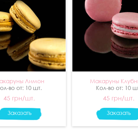
акаруны Лимон
Макаруны Клубн
ол-во от: 10 шт.
Кол-во от: 10 ш
45 грн/шт.
45 грн/шт.
Заказать
Заказать