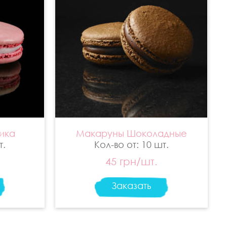
ика
Макаруны Шоколадные
т.
Кол-во от: 10 шт.
45 грн/шт.
Заказать