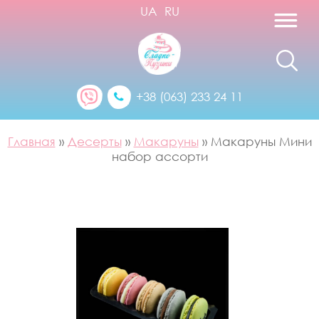
UA
RU
+38 (063) 233 24 11
Главная
»
Десерты
»
Макаруны
»
Макаруны Мини
набор ассорти