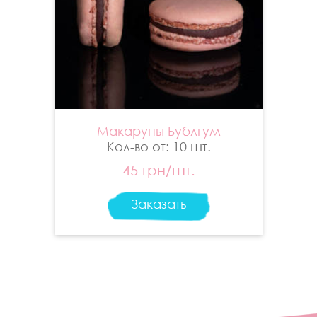
Макаруны Бублгум
Кол-во от: 10 шт.
45 грн/шт.
Заказать