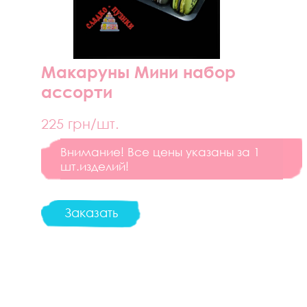
Макаруны Мини набор
ассорти
225
грн/шт.
Внимание! Все цены указаны за 1
шт.изделий!
Заказать