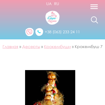
UA
RU
+38 (063) 233 24 11
Главная
»
Десерты
»
Крокембуши
»
Крокембуш 7