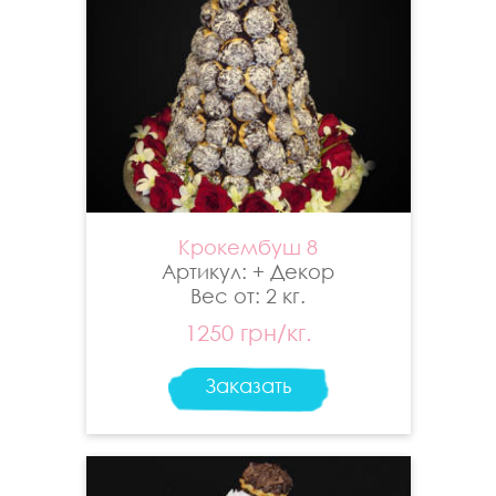
Крокембуш 8
Артикул: + Декор
Вес от: 2 кг.
1250 грн/кг.
Заказать