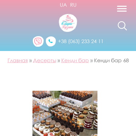
UA
RU
+38 (063) 233 24 11
Главная
»
Десерты
»
Кенди бар
»
Кенди бар 68