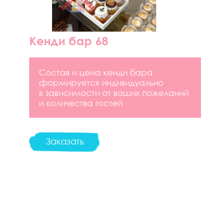
Кенди бар 68
Состав и цена кенди бара
формируется индивидуально
в зависимости от ваших пожеланий
и количества гостей
Заказать