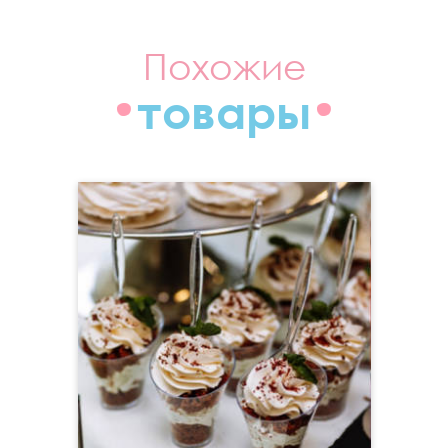
Похожие
товары