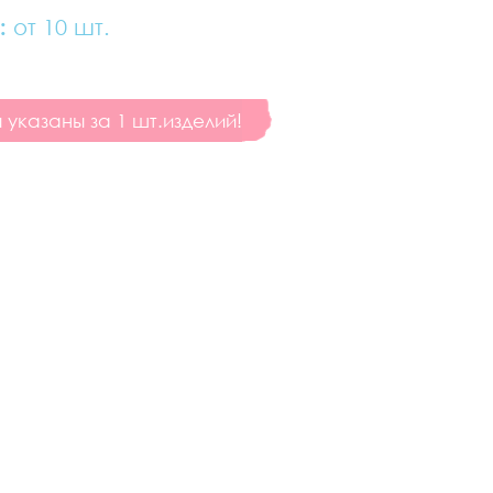
:
от 10 шт.
указаны за 1 шт.изделий!