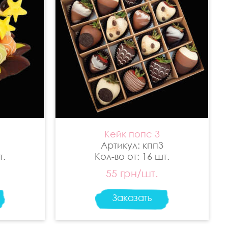
Кейк попс 3
Артикул: кпп3
т.
Кол-во от: 16 шт.
55 грн/шт.
Заказать