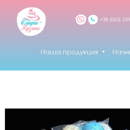
+38 (063) 233
Наша продукция
Начи