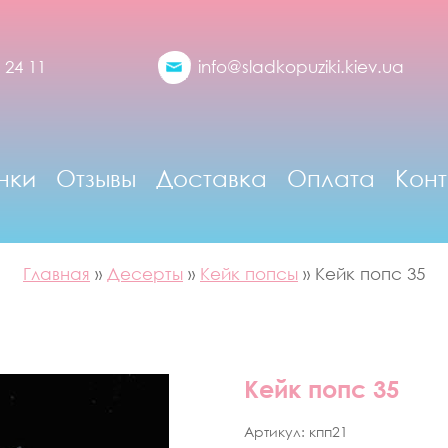
 24 11
info@sladkopuziki.kiev.ua
нки
Отзывы
Доставка
Оплата
Конт
Главная
»
Десерты
»
Кейк попсы
»
Кейк попс 35
Кейк попс 35
Артикул:
кпп21