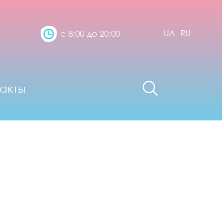
UA
RU
с 8:00 до 20:00
акты