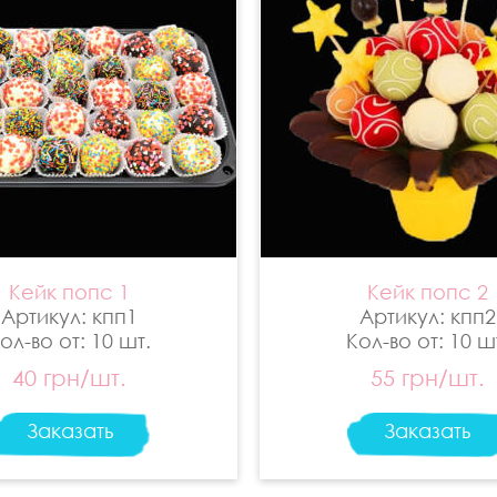
Кейк попс 1
Кейк попс 2
Артикул: кпп1
Артикул: кпп2
ол-во от: 10 шт.
Кол-во от: 10 ш
40 грн/шт.
55 грн/шт.
Заказать
Заказать