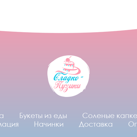
а
Букеты из еды
Соленые капк
мация
Начинки
Доставка
О