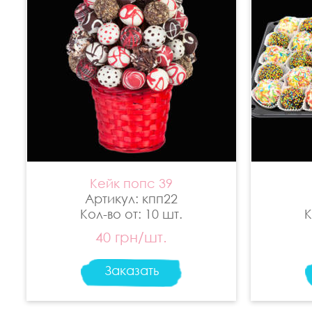
Кейк попс 39
Артикул: кпп22
Кол-во от: 10 шт.
К
40 грн/шт.
Заказать