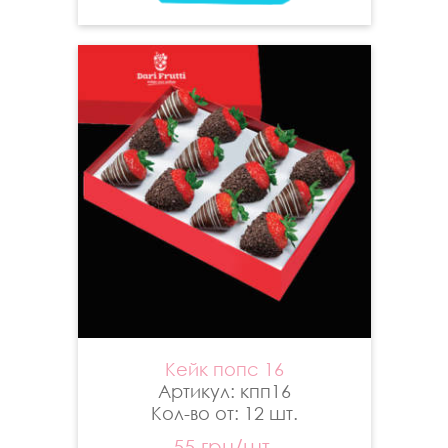
Кейк попс 16
Артикул: кпп16
Кол-во от: 12 шт.
55 грн/шт.