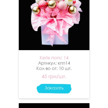
Кейк попс 14
Артикул: кпп14
Кол-во от: 10 шт.
45 грн/шт.
Заказать