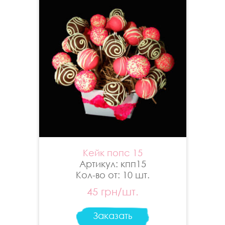
Кейк попс 15
Артикул: кпп15
Кол-во от: 10 шт.
45 грн/шт.
Заказать