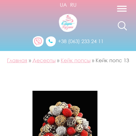
UA
RU
+38 (063) 233 24 11
Главная
»
Десерты
»
Кейк попсы
»
Кейк попс 13