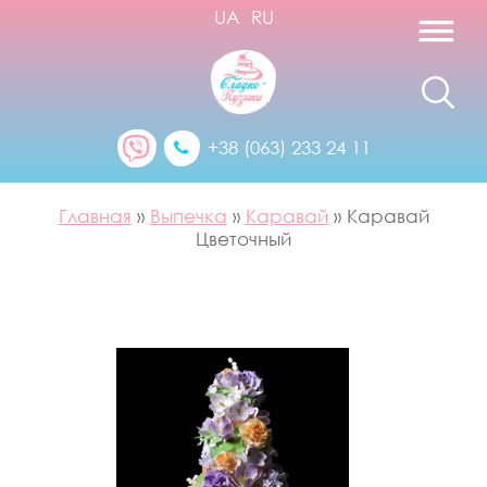
UA
RU
+38 (063) 233 24 11
Главная
»
Выпечка
»
Каравай
»
Каравай
Цветочный