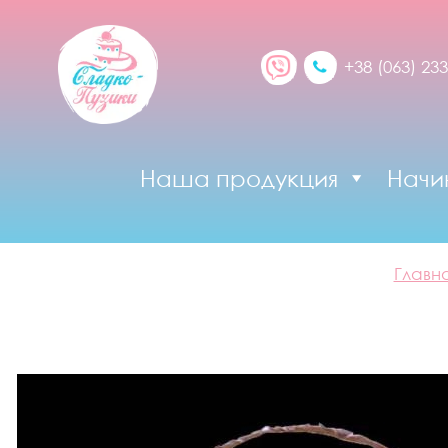
+38 (063) 233
Наша продукция
Начи
Главн