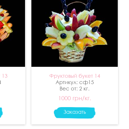
 13
Фруктовый букет 14
4
Артикул: сф15
Вес от: 2 кг.
1000 грн/кг.
Заказать