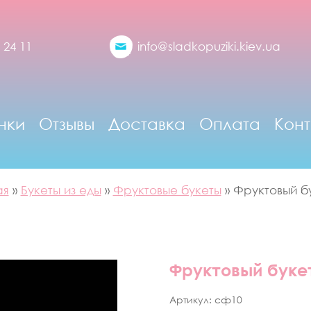
 24 11
info@sladkopuziki.kiev.ua
нки
Отзывы
Доставка
Оплата
Конт
ая
»
Букеты из еды
»
Фруктовые букеты
»
Фруктовый бу
Фруктовый буке
Артикул:
сф10