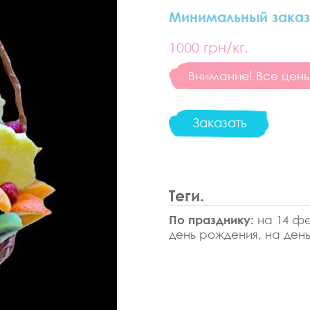
Минимальный заказ
1000
грн/кг.
Внимание! Все цены 
Заказать
Теги.
По празднику:
на 14 фе
день рождения, на день