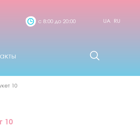
UA
RU
с 8:00 до 20:00
акты
кет 10
т 10