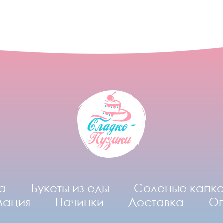
а
Букеты из еды
Соленые капк
мация
Начинки
Доставка
О