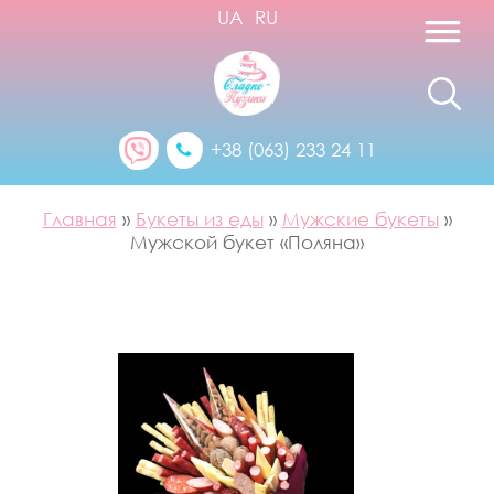
UA
RU
+38 (063) 233 24 11
Главная
»
Букеты из еды
»
Мужские букеты
»
Мужской букет «Поляна»