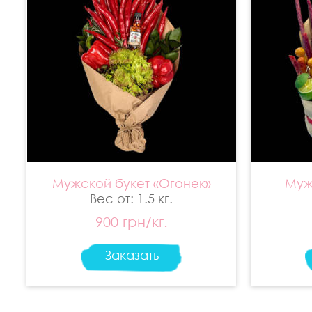
Мужской букет «Огонек»
Муж
Вес от: 1.5 кг.
900 грн/кг.
Заказать