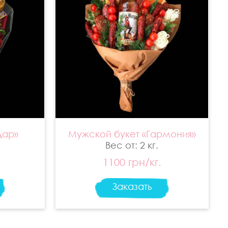
Дар»
Мужской букет «Гармония»
Вес от: 2 кг.
1100 грн/кг.
Заказать