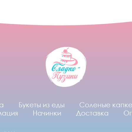
а
Букеты из еды
Соленые капк
мация
Начинки
Доставка
О