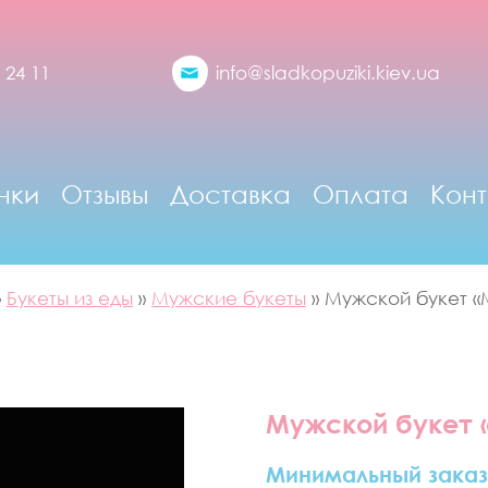
 24 11
info@sladkopuziki.kiev.ua
нки
Отзывы
Доставка
Оплата
Конт
»
Букеты из еды
»
Мужские букеты
»
Мужской букет «
Мужской букет 
Минимальный заказ