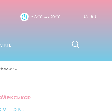
UA
RU
с 8:00 до 20:00
акты
Мексика»
«Мексика»
:
от 1.5 кг.