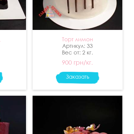
д
Торт лимон
Артикул: 33
Вес от: 2 кг.
900 грн/кг.
Заказать