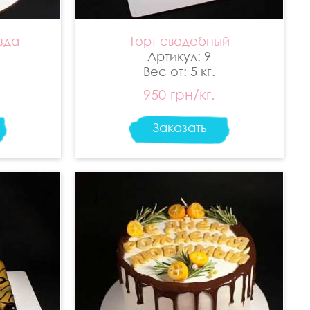
зда
Торт свадебный
Артикул: 9
Вес от: 5 кг.
950 грн/кг.
Заказать