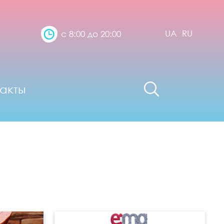
UA
RU
с 8:00 до 20:00
акты