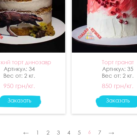
кий торт динозавр
Торт гранат
Артикул: 34
Артикул: 35
Вес от: 2 кг.
Вес от: 2 кг.
950 грн/кг.
850 грн/кг.
Заказать
Заказать
←
1
2
3
4
5
6
7
→