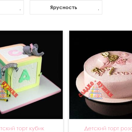
Ярусность
тский торт кубик
Детский торт роз