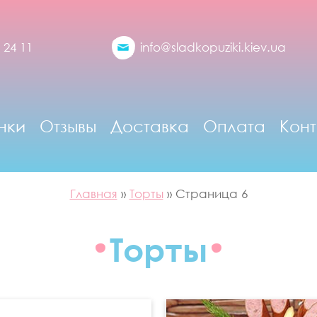
 24 11
info@sladkopuziki.kiev.ua
нки
Отзывы
Доставка
Оплата
Конт
Главная
»
Торты
»
Страница 6
Торты