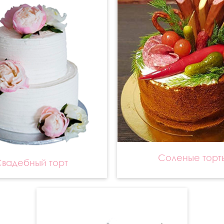
Соленые торт
вадебный торт