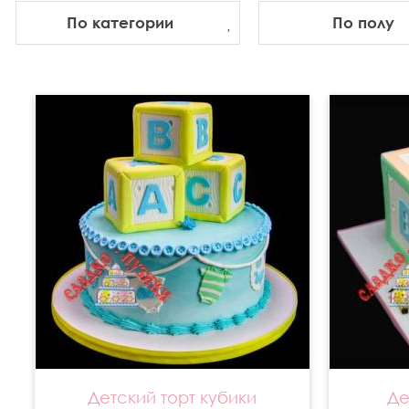
По категории
По полу
Детский торт кубики
Де