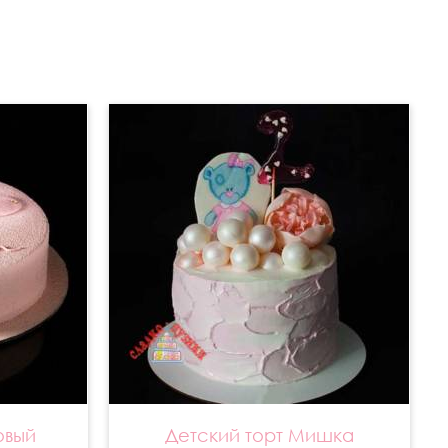
овый
Детский торт Мишка